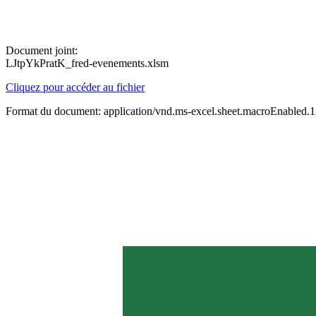
Document joint:
LJtpYkPratK_fred-evenements.xlsm
Cliquez pour accéder au fichier
Format du document: application/vnd.ms-excel.sheet.macroEnabled.